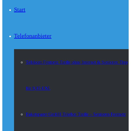
Start
Telefonanbieter
Telekom Festnetz Tarife ohne Internet & Senioren Tipp
für 9,95 €/M.
Paketsparer GmbH Telefon Tarife – Senioren Festnetz